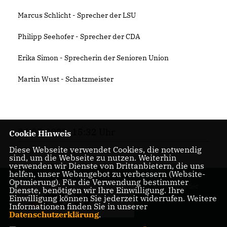
Marcus Schlicht - Sprecher der LSU
Philipp Seehofer - Sprecher der CDA
Erika Simon - Sprecherin der Senioren Union
Martin Wust - Schatzmeister
24.05.2023, 15:32 Uhr
Cookie Hinweis
Diese Webseite verwendet Cookies, die notwendig
sind, um die Webseite zu nutzen. Weiterhin
verwenden wir Dienste von Drittanbietern, die uns
helfen, unser Webangebot zu verbessern (Website-
Optmierung). Für die Verwendung bestimmter
Internetseite der
Dienste, benötigen wir Ihre Einwilligung. Ihre
CDU Friedenau
Einwilligung können Sie jederzeit widerrufen. Weitere
Informationen finden Sie in unserer
Datenschutzerklärung
.