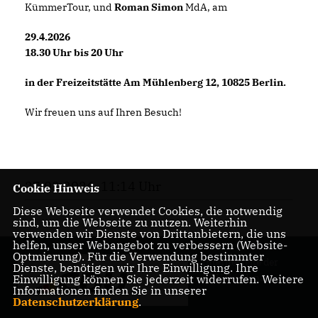
KümmerTour, und
Roman Simon
MdA, am
29.4.2026
18.30 Uhr bis 20 Uhr
in der Freizeitstätte Am Mühlenberg 12, 10825 Berlin.
Wir freuen uns auf Ihren Besuch!
27.03.2026, 11:14 Uhr
Cookie Hinweis
Diese Webseite verwendet Cookies, die notwendig
sind, um die Webseite zu nutzen. Weiterhin
verwenden wir Dienste von Drittanbietern, die uns
helfen, unser Webangebot zu verbessern (Website-
Optmierung). Für die Verwendung bestimmter
Internetseite der
Dienste, benötigen wir Ihre Einwilligung. Ihre
CDU Friedenau
Einwilligung können Sie jederzeit widerrufen. Weitere
Informationen finden Sie in unserer
Datenschutzerklärung
.