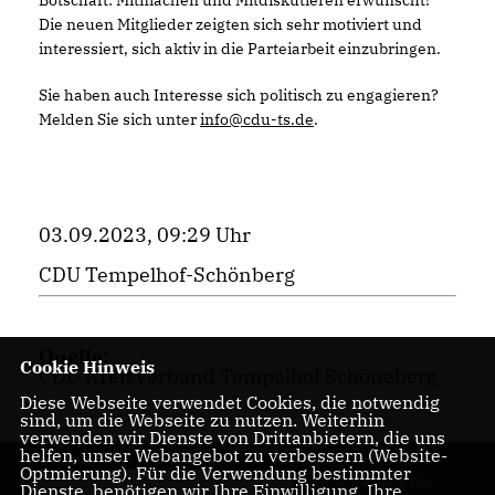
Die neuen Mitglieder zeigten sich sehr motiviert und
interessiert, sich aktiv in die Parteiarbeit einzubringen.
Sie haben auch Interesse sich politisch zu engagieren?
Melden Sie sich unter
info@cdu-ts.de
.
03.09.2023, 09:29 Uhr
CDU Tempelhof-Schönberg
Quelle:
Cookie Hinweis
CDU Kreisverband Tempelhof Schöneberg
Diese Webseite verwendet Cookies, die notwendig
sind, um die Webseite zu nutzen. Weiterhin
verwenden wir Dienste von Drittanbietern, die uns
helfen, unser Webangebot zu verbessern (Website-
Optmierung). Für die Verwendung bestimmter
Internetseite der
Dienste, benötigen wir Ihre Einwilligung. Ihre