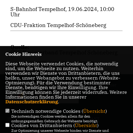
S-Bahnhof Tempelhof, 19.06.2024, 10:00
Uhr
CDU-Fraktion Tempelhof-Schöneberg
Quelle:
CDU Kreisverband Tempelhof Schöneberg
Cookie Hinweis
Diese Webseite verwendet Cookies, die notwendig
GESUNDHEIT
,
SOZIALES
,
VERKEHR
sind, um die Webseite zu nutzen. Weiterhin
verwenden wir Dienste von Drittanbietern, die uns
helfen, unser Webangebot zu verbessern (Website-
Optmierung). Für die Verwendung bestimmter
Internetseite der
Dienste, benötigen wir Ihre Einwilligung. Ihre
CDU Friedenau
Einwilligung können Sie jederzeit widerrufen. Weitere
Informationen finden Sie in unserer
Datenschutzerklärung
.
Technisch notwendige Cookies (
Übersicht
)
Die notwendigen Cookies werden allein für den
IMPRESSUM
DATENSCHUTZ
KONTAKT
ordnungsgemäßen Gebrauch der Webseite benötigt.
Cookies von Drittanbietern (
Übersicht
)
Zur Optimierung unserer Webseite binden wir Dienste und