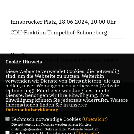
Innsbrucker Platz, 18.06.2024, 10:00 Uhr
CDU-Fraktion Tempelhof-Schöneberg
Quelle:
CDU Kreisverband Tempelhof Schöneberg
Cookie Hinweis
Diese Webseite verwendet Cookies, die notwendig
VERKEHR
sind, um die Webseite zu nutzen. Weiterhin
verwenden wir Dienste von Drittanbietern, die uns
helfen, unser Webangebot zu verbessern (Website-
Optmierung). Für die Verwendung bestimmter
Internetseite der
Dienste, benötigen wir Ihre Einwilligung. Ihre
CDU Friedenau
Einwilligung können Sie jederzeit widerrufen. Weitere
Informationen finden Sie in unserer
Datenschutzerklärung
.
Technisch notwendige Cookies (
Übersicht
)
Die notwendigen Cookies werden allein für den
IMPRESSUM
DATENSCHUTZ
KONTAKT
ordnungsgemäßen Gebrauch der Webseite benötigt.
Cookies von Drittanbietern (
Übersicht
)